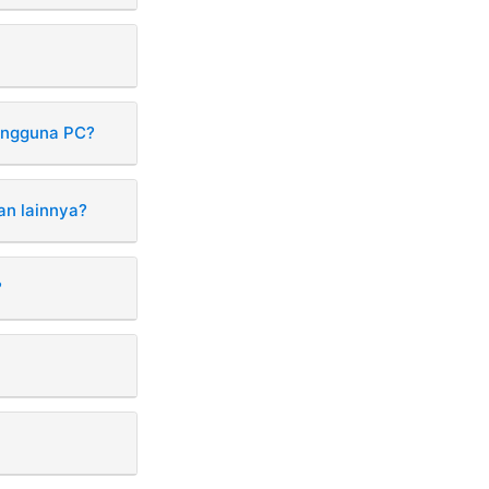
pengguna PC?
an lainnya?
?