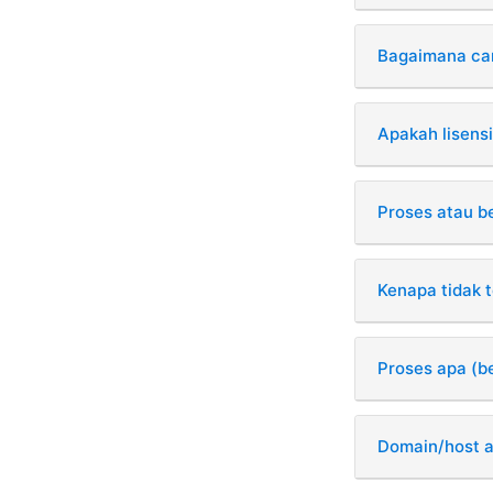
Bagaimana car
Apakah lisens
Proses atau b
Kenapa tidak t
Proses apa (be
Domain/host ap