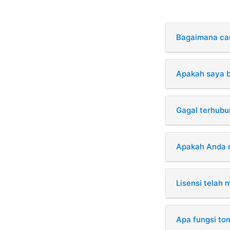
Bagaimana car
Apakah saya bu
Gagal terhubun
Apakah Anda m
Lisensi telah 
Apa fungsi tom