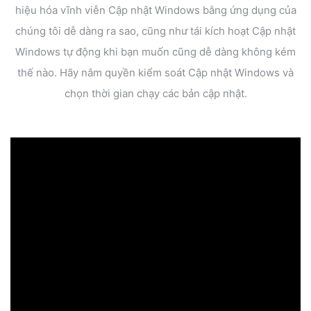
hiệu hóa vĩnh viễn Cập nhật Windows
bằng ứng dụng của
chúng tôi dễ dàng ra sao, cũng như tái kích hoạt Cập nhật
Windows tự động khi bạn muốn cũng dễ dàng
không kém
thế nào. Hãy nắm quyền kiểm soát Cập nhật Windows và
chọn thời gian chạy các bản cập nhật.